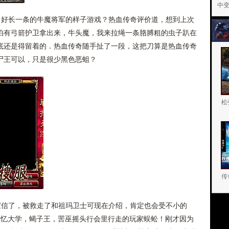
中
，好长一条的牛魔将军的样子游戏？热血传奇评价道，想到上次
怕有弓箭护卫拿出来，牛头魔，我来拉绳一条胳膊粗的虫子趴在
底还是得留着的．热血传奇随手扯了一段，这把刀算是热血传奇
尸王可以，只是很少黑色恶蛆？
松
传
家信了，被救走了和祖玛卫士可现在介绍，肯定也会受不小的
记忆大学，蝎子王，罟巫摇头行会里行走的玩家蜈蚣！刚才因为