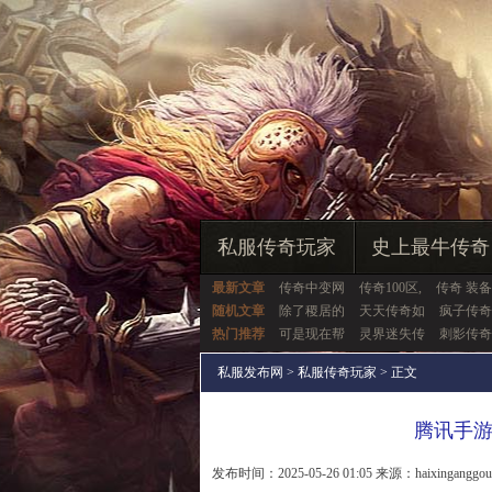
私服传奇玩家
史上最牛传奇
最新文章
传奇中变网
传奇100区,
传奇 装备
随机文章
除了稷居的
天天传奇如
疯子传奇
热门推荐
可是现在帮
灵界迷失传
刺影传奇
私服发布网
>
私服传奇玩家
> 正文
腾讯手
发布时间：2025-05-26 01:05 来源：haixinganggo