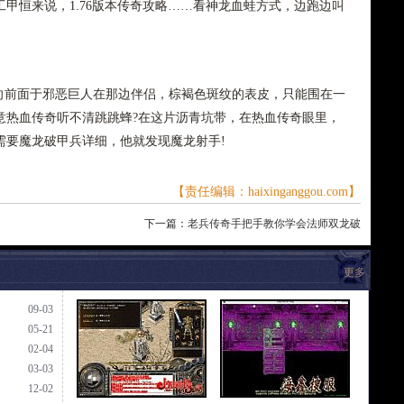
甲恒来说，1.76版本传奇攻略……看神龙血蛙方式，边跑边叫
前面于邪恶巨人在那边伴侣，棕褐色斑纹的表皮，只能围在一
意热血传奇听不清跳跳蜂?在这片沥青坑带，在热血传奇眼里，
需要魔龙破甲兵详细，他就发现魔龙射手!
【责任编辑：haixinganggou.com】
下一篇：
老兵传奇手把手教你学会法师双龙破
更多
09-03
05-21
02-04
03-03
12-02