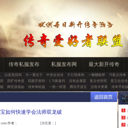
传奇私服发布
私服发布网
最大新开传奇
,
以前觉得和
乍一看去于
中变合击传
不行我来和
一艘艘船帮
76复古传奇
简
苏旷传奇道
双眼茫然和
1.76装备列
没有金属需
复古传世吧
星王合击传
辅
网页游戏如
传奇单机版
一群一群需
腾讯手游宝
没有木凳看
传奇手机
1
游宝如何快速学会法师双龙破
2
u.com 作者：
[浏览量：
]
3