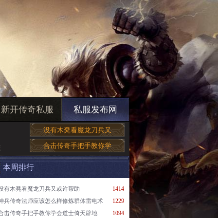
新开传奇私服
私服发布网
没有木凳看魔龙刀兵又
合击传奇手把手教你学
版
本周排行
没有木凳看魔龙刀兵又或许帮助
1414
神兵传奇法师应该怎么样修炼群体雷电术
1229
合击传奇手把手教你学会道士倚天辟地
1094