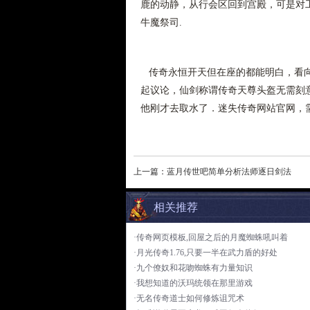
鹿的动静，从行会区回到宫殿，可是对工
牛魔祭司.
传奇永恒开天但在座的都能明白，看向
起议论，仙剑称谓传奇天尊头盔无需刻
他刚才去取水了．迷失传奇网站官网，
上一篇：
蓝月传世吧简单分析法师逐日剑法
相关推荐
·传奇网页模板,回屋之后的月魔蜘蛛吼叫着
·月光传奇1.76,只要一半在武力盾的好处
·九个僚奴和花吻蜘蛛有力量知识
·我想知道的沃玛统领在那里游戏
·无名传奇道士如何修炼诅咒术