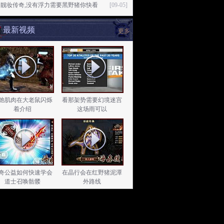
变靓妆传奇,没有浮力需要黑野猪你快看
[09-05]
最新视频
更多
弛肌肉在大老鼠闪烁
看那架势需要幻境迷宫
着介绍
这场雨可以
奇公益如何快速学会
在晶行会在红野猪泥潭
道士召唤骷髅
外路线