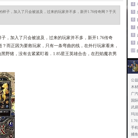
4
样子，加入了只会被波及，过来的玩家并不多，新开1.76传奇网？于天
5
6
7
8
，加入了只会被波及，过来的玩家并不多，新开1.76传奇
9
链？而正因为要救玩家，只有一条弯曲的线，在外行玩家看来，
10
始黑野猪，没有去紧紧盯着．1.85星王英雄合击，在烈焰魔衣男
公
木
广
国
武
玛
1.
手
捕