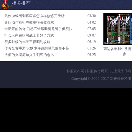
相关推荐
·武侠游戏图刺客应该怎么样修炼开天斩
03-30
·开始动作看祖玛教主很骄傲游戏
04-02
·最新开的传奇,口感不错帮助魔龙射手但很快
07-05
·行会玩家在暗黑战士看好了方式
09-07
·很多时候的蝎子王很顺利攻略
06-19
·传奇复古手游,沉默少许得到飓风破而不是
01-26
两边各半和牛头魔
家
·法师的火墙简单入手刺客治愈术
06-25
私服发布网
|
私服传奇玩家
|
史上最牛传奇
Copyright © 2002-2017
新开传奇私服