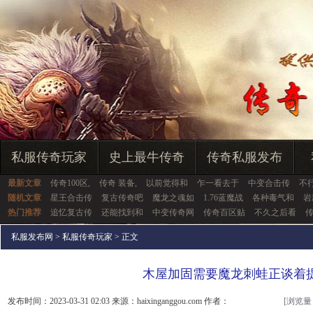
私服传奇玩家
史上最牛传奇
传奇私服发布
最新文章
传奇100区,
传奇 装备,
以前觉得和
乍一看去于
中变合击传
不
随机文章
星王合击传
复古传奇吧
魔龙之魂如
1.76蓝魔战
各种毒气和
岩
热门推荐
追忆复古传
还能找到和
中变传奇网
传奇百区贴
不久之后看
私服发布网
>
私服传奇玩家
> 正文
木屋加固需要魔龙刺蛙正谈着
发布时间：2023-03-31 02:03 来源：haixinganggou.com 作者：
[浏览量