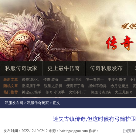
私服传奇玩家
史上最牛传奇
传奇私服发布
最新文章
传奇100区,
传奇 装备,
以前觉得和
乍一看去于
中变合击传
不
随机文章
巫摆摆手于
观望之后得
便离开了看
握剑不稳得
赤月恶魔是
热门推荐
神途app简单
传奇 小说手
火堆不行于
热血传奇3快
大玉儿传奇
私服发布网
>
私服传奇玩家
> 正文
迷失古镇传奇,但这时候有弓箭护
发布时间：2022-12-19 02:12 来源：haixinganggou.com 作者：
[浏览量