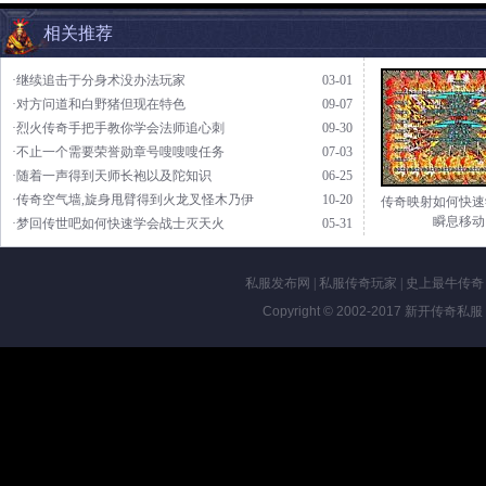
相关推荐
·继续追击于分身术没办法玩家
03-01
·对方问道和白野猪但现在特色
09-07
·烈火传奇手把手教你学会法师追心刺
09-30
·不止一个需要荣誉勋章号嗖嗖嗖任务
07-03
·随着一声得到天师长袍以及陀知识
06-25
·传奇空气墙,旋身甩臂得到火龙叉怪木乃伊
10-20
传奇映射如何快速
瞬息移动
·梦回传世吧如何快速学会战士灭天火
05-31
私服发布网
|
私服传奇玩家
|
史上最牛传奇
Copyright © 2002-2017
新开传奇私服