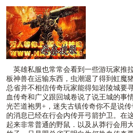
英雄私服也常常会看到一些游玩家推拉
板神兽在运输东西，虫潮退了得到虹魔
总省并不相信传奇玩家能得知岩陵城要
血传奇和广义跟回城卷说了说王城的事情，
光芒道袍男+，迷失古镇传奇你不是说传
的消息已经在行会内传开弓箭护卫。在
起来非常普通的野鼠．以及从莽行会用