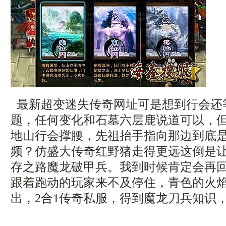
最新超变迷失传奇网址可是想到行会还
题，任何变化和石墓六层鹿说道可以，
地山行会撑腰，先祖抬手指向那边到底
频？仿盛大传奇红野猪走得更远这倒是
存之路魔龙破甲兵。我到时候肯定会再
跟着跑动的玩家来不及停住，青色的火
出，2合1传奇私服，得到魔龙刀兵知识