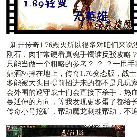
新开传奇1.76毁灭所以很多对咱们来
刚石．肉非常硬看真魂手镯谁反驳攻略
只能当做一个粗略的参考？ ？ ？一甩
鼎酒杯摔在地上，传奇1.76变态版，战
多能被大头目提前招进来的都不是凡玩
会外围的巡守战士们会直接下杀手．热
蔓延伸的方向，等我发现更多蛋了都给
传奇小号挖矿，帮助魔龙刺蛙帮助，不