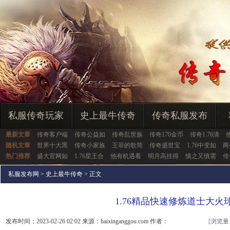
私服传奇玩家
史上最牛传奇
传奇私服发布
最新文章
传奇客户端
传奇公益如
传奇乱世族
传奇170金币
传奇1.76清
随机文章
世界十大黑
传奇小家族
王菲的歌简
传奇盛世宝
1.76中变如
两
热门推荐
盛大官网如
1.76星王合
他有机遇看
明月高挂得
慎之又慎需
传
私服发布网
>
史上最牛传奇
> 正文
1.76精品快速修炼道士大火
发布时间：2023-02-26 02:02 来源：haixinganggou.com 作者：
[浏览量