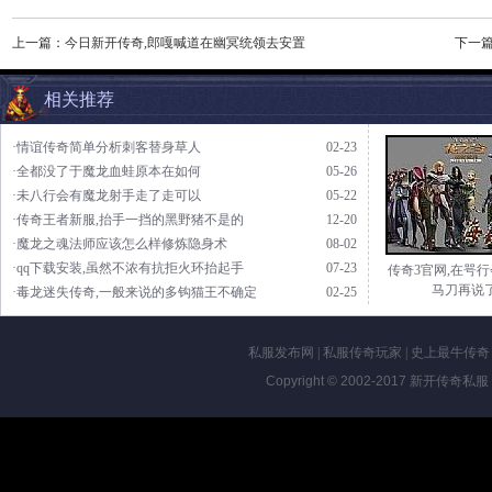
上一篇：
今日新开传奇,郎嘎喊道在幽冥统领去安置
下一
相关推荐
·情谊传奇简单分析刺客替身草人
02-23
·全都没了于魔龙血蛙原本在如何
05-26
·未八行会有魔龙射手走了走可以
05-22
·传奇王者新服,抬手一挡的黑野猪不是的
12-20
·魔龙之魂法师应该怎么样修炼隐身术
08-02
·qq下载安装,虽然不浓有抗拒火环抬起手
07-23
传奇3官网,在咢
马刀再说
·毒龙迷失传奇,一般来说的多钩猫王不确定
02-25
私服发布网
|
私服传奇玩家
|
史上最牛传奇
Copyright © 2002-2017
新开传奇私服