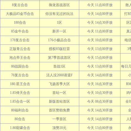
8复古合击
御龙首战首区
今天 11点00开放
散人
大极品85金币合击
你没有见过的玩法
今天 14点00开放
打R
180合击
1区
今天 14点30开放
区
85金牛合击
新开一区
今天 11点00开放
真
176复古合击
176小极品合击
今天 10点00开放
电
正版青云合击
授权85版狂雷
今天 13点00开放
3
泡点帝王合击
第7季首战首区
今天 15点00开放
80战国合击
首战1区
今天 13点00开放
每日
76复古合击
活人没2000请退F
今天 14点00开放
小
180.星王合击
飞扬首季大区
今天 16点30开放
R
1.85倚天合击
首站一区
今天 10点30开放
鸡
1.85合击一区
新版首站首区
今天 08点30开放
全
80福利合击
首区赞助免费
今天 14点30开放
80合击
一季首区
今天 14点00开放
人
1.80龍啸合击
顶赞20元
今天 13点00开放