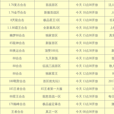
1.76复古合击
首战首区
今天 13点00开放
活人
1.76金币合击
新服首战区
今天 18点00开放
8兲龍合击
极品星王1区
今天 13点00开放
狂
1.1.80霸王合击
全新暴风1区
今天 18点30开放
上
幽梦80合击
独家首区
今天 15点00开放
真
85龍神合击
新版首区
今天 10点00开放
80奥运合击
顶赞100元
今天 14点30开放
80合击
九天新版
今天 11点00开放
80合击
征战三战首区
今天 13点00开放
散人
80合击
独家星王
今天 12点00开放
180戰聖合击
首区抢先玩1.
今天 13点00开放
20
185王者合击
85王者第一大服
今天 12点00开放
80星王合击
龍怒首战一区
今天 13点30开放
每
179巅峰合击
极品鉴定暴击
今天 13点30开放
王者合击
真正一区
今天 08点00开放