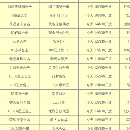
巅峰雪域80合击
90元顶赞合击
今天 10点00开放
打
8逆战合击
新阶段.大区
今天 10点00开放
散
灵溪变态合击
装备保值回收
今天 14点30开放
激
80轩辕合击
现金回收秒到
今天 14点30开放
80新合击
新春1区
今天 12点30开放
80赤诚合击
100元顶赞1.1.
今天 12点30开放
100
青雲暴风合击
50元大顶赞
今天 11点00开放
今
1.85英雄合击
新版1.85合击
今天 12点00开放
封
1.1.80星王合击
品牌首区
今天 15点00开放
1.85王者合击
1.85火爆新区
今天 12点00开放
85龍神合击
新版首区
今天 10点00开放
80大极品合击
2元顶赞
今天 13点30开放
1.1.180星王合击
龙腾首段大区
今天 13点30开放
散
荣耀变态合击
散人大首战
今天 14点00开放
满
195刺影合击
人气火爆
今天 08点00开放