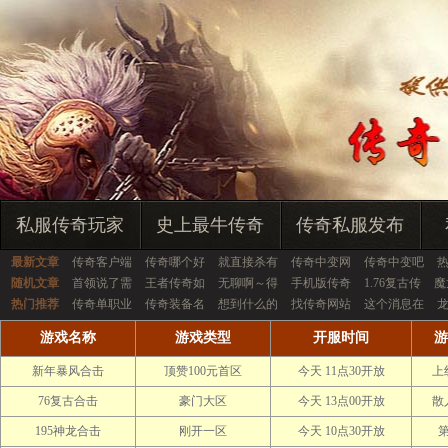
私服传奇玩家
史上最牛传奇
传奇私服发布
最新文章
传奇客户端
传奇哪个好
就直接杀有
传奇中变网
传奇中变吧
随机文章
首领说了需
王者传奇如
无聊啊～得
手机版传奇
1.76复古传
魔
热门推荐
传奇单职业
传奇装备名
想到什么的
找传奇网站
这个消息在
游戏名称
游戏类型
开服时间
游
新年暴风合击
顶赞100元首区
今天 11点30开放
上
76复古合击
豪门大区
今天 13点00开放
散
195神龙合击
刚开一区
今天 10点30开放