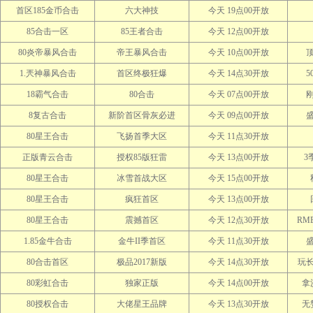
首区185金币合击
六大神技
今天 19点00开放
85合击一区
85王者合击
今天 12点00开放
80炎帝暴风合击
帝王暴风合击
今天 10点00开放
顶
1.兲神暴风合击
首区终极狂爆
今天 14点30开放
5
18霸气合击
80合击
今天 07点00开放
8复古合击
新阶首区骨灰必进
今天 09点00开放
80星王合击
飞扬首季大区
今天 11点30开放
正版青云合击
授权85版狂雷
今天 13点00开放
3
80星王合击
冰雪首战大区
今天 15点00开放
80星王合击
疯狂首区
今天 13点00开放
80星王合击
震撼首区
今天 12点30开放
RM
1.85金牛合击
金牛II季首区
今天 11点30开放
80合击首区
极品2017新版
今天 14点30开放
玩
80彩虹合击
独家正版
今天 14点00开放
拿
80授权合击
大佬星王品牌
今天 13点30开放
无