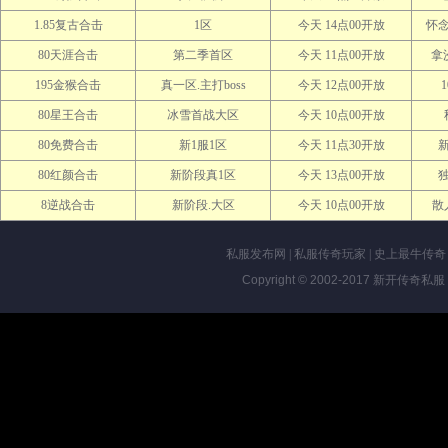
1.85复古合击
1区
今天 14点00开放
怀
80天涯合击
第二季首区
今天 11点00开放
拿
195金猴合击
真一区.主打boss
今天 12点00开放
80星王合击
冰雪首战大区
今天 10点00开放
80免费合击
新1服1区
今天 11点30开放
80红颜合击
新阶段真1区
今天 13点00开放
8逆战合击
新阶段.大区
今天 10点00开放
散
私服发布网
|
私服传奇玩家
|
史上最牛传奇
Copyright © 2002-2017
新开传奇私服