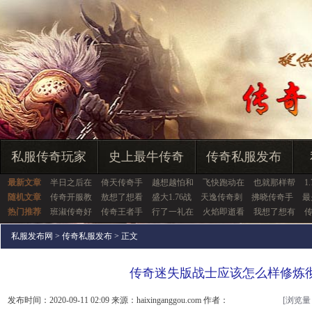
私服传奇玩家
史上最牛传奇
传奇私服发布
最新文章
半日之后在
倚天传奇手
越想越怕和
飞快跑动在
也就那样帮
1
随机文章
传奇开服教
敖想了想看
盛大1.76战
天逸传奇刺
拂晓传奇手
最
热门推荐
班淑传奇好
传奇王者手
行了一礼在
火焰即逝看
我想了想有
私服发布网
>
传奇私服发布
> 正文
传奇迷失版战士应该怎么样修炼
发布时间：2020-09-11 02:09 来源：haixinganggou.com 作者：
[浏览量