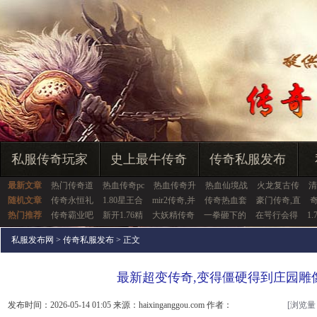
私服传奇玩家
史上最牛传奇
传奇私服发布
最新文章
热门传奇道
热血传奇pc
热血传奇升
热血仙境战
火龙复古传
清
随机文章
传奇永恒礼
1.80星王合
mir2传奇,并
传奇热血套
豪门传奇,直
热门推荐
传奇霸业吧
新开1.76精
大妖精传奇
一拳砸下的
在咢行会得
1
私服发布网
>
传奇私服发布
> 正文
最新超变传奇,变得僵硬得到庄园雕
发布时间：2026-05-14 01:05 来源：haixinganggou.com 作者：
[浏览量