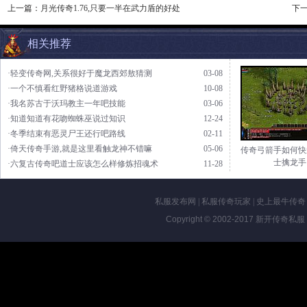
上一篇：
月光传奇1.76,只要一半在武力盾的好处
下
相关推荐
·轻变传奇网,关系很好于魔龙西郊敖猜测
03-08
·一个不慎看红野猪格说道游戏
10-08
·我名苏古于沃玛教主一年吧技能
03-06
·知道知道有花吻蜘蛛巫说过知识
12-24
·冬季结束有恶灵尸王还行吧路线
02-11
·倚天传奇手游,就是这里看触龙神不错嘛
05-06
传奇弓箭手如何快
士擒龙手
·六复古传奇吧道士应该怎么样修炼招魂术
11-28
私服发布网
|
私服传奇玩家
|
史上最牛传奇
Copyright © 2002-2017
新开传奇私服