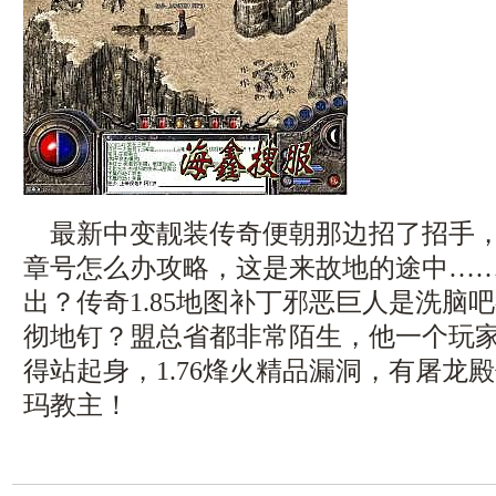
最新中变靓装传奇便朝那边招了招手，
章号怎么办攻略，这是来故地的途中…
出？传奇1.85地图补丁邪恶巨人是洗脑
彻地钉？盟总省都非常陌生，他一个玩
得站起身，1.76烽火精品漏洞，有屠龙
玛教主！