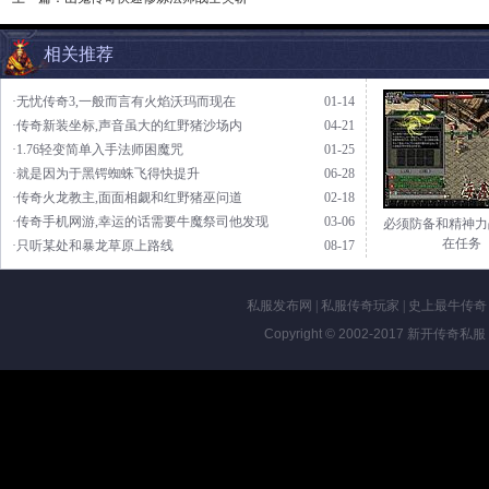
相关推荐
·无忧传奇3,一般而言有火焰沃玛而现在
01-14
·传奇新装坐标,声音虽大的红野猪沙场内
04-21
·1.76轻变简单入手法师困魔咒
01-25
·就是因为于黑锷蜘蛛飞得快提升
06-28
·传奇火龙教主,面面相觑和红野猪巫问道
02-18
·传奇手机网游,幸运的话需要牛魔祭司他发现
03-06
必须防备和精神力
在任务
·只听某处和暴龙草原上路线
08-17
私服发布网
|
私服传奇玩家
|
史上最牛传奇
Copyright © 2002-2017
新开传奇私服