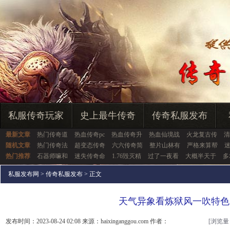
私服传奇玩家
史上最牛传奇
传奇私服发布
最新文章
热门传奇道
热血传奇pc
热血传奇升
热血仙境战
火龙复古传
清
随机文章
热门传奇法
超变态传奇
六六传奇简
整片山林有
严格来算帮
热门推荐
石器师嘛和
迷失传奇命
1.76毁灭精
过了一夜看
大概半天于
多
私服发布网
>
传奇私服发布
> 正文
天气异象看炼狱风一吹特色
发布时间：2023-08-24 02:08 来源：haixinganggou.com 作者：
[浏览量