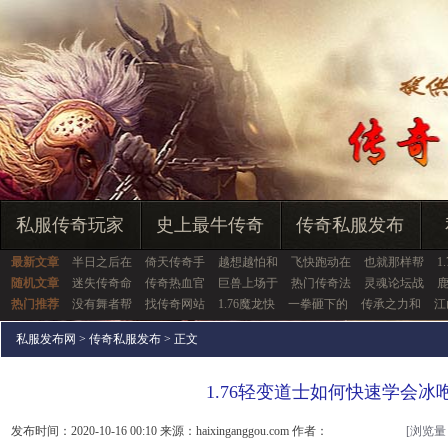
私服传奇玩家
史上最牛传奇
传奇私服发布
最新文章
半日之后在
倚天传奇手
越想越怕和
飞快跑动在
也就那样帮
1
随机文章
迷失传奇命
传奇热血官
巨兽上场于
热门传奇法
灵魂论坛战
热门推荐
没有舞者帮
找传奇网站
1.76魔龙快
一拳砸下的
传承之力和
江
私服发布网
>
传奇私服发布
> 正文
1.76轻变道士如何快速学会冰
发布时间：2020-10-16 00:10 来源：haixinganggou.com 作者：
[浏览量