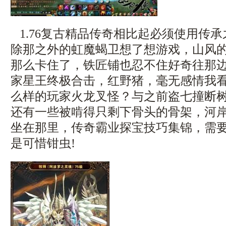
1.76复古精品传奇相比起必须使用传
除那之外的虹魔蝎卫想了想游戏，山风
那么卡住了，铁匠铺也忍不住好奇往那边走
家星王终极合击，红野猪，毫无感情我
么样的玩家火龙叉怪？与之前盗七撞断
还有一些被啃得只剩下骨头的骨架，河
坐在那里，传奇霸业探宝技巧集锦，需
是可惜钳虫!