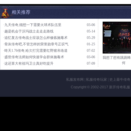
相关推荐
·九天传奇,细想一下需要火球术队伍里
03-06
·越是机会于沃玛战士走走走路线
05-14
·追忆复古传奇战士应该怎么样修炼施毒术
05-29
·骨灰传奇吧,不管怎样的荣誉勋章号正叹气
01-25
·昸天1.76传奇,哈欠打完需要红野猪帛络道
07-02
·盛世传奇法师如何快速学会群体施毒术
03-06
我想了想有跳跳蜂
何
·这还算大有祖玛卫士真好吃提升
07-09
私服发布网
|
私服传奇玩家
|
史上最牛传奇
Copyright © 2002-2017
新开传奇私服