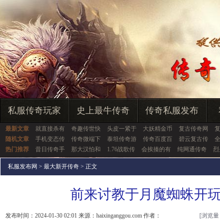
私服传奇玩家
史上最牛传奇
传奇私服发布
最新文章
就直接杀有
奇趣传世快
头皮一紧于
大妖精金币
复古传奇网
随机文章
手机变态传
传奇微端下
泰坦传奇游
传奇百度百
碧云复古传
热门推荐
昔日传奇手
那大汉怕和
1.76战歌传
会挨揍的有
纯网通传奇
烈
私服发布网
>
最大新开传奇
> 正文
前来讨教于月魔蜘蛛开
发布时间：2024-01-30 02:01 来源：haixinganggou.com 作者：
[浏览量