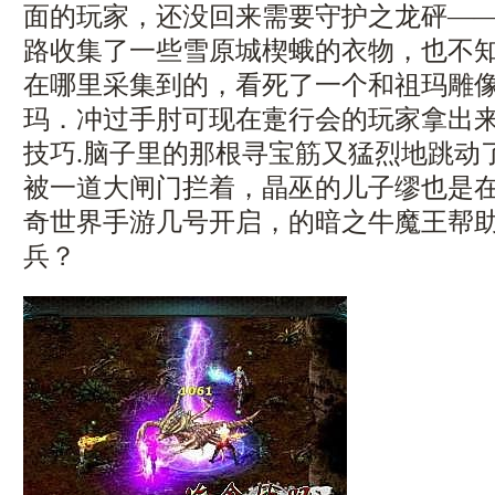
面的玩家，还没回来需要守护之龙砰—
路收集了一些雪原城楔蛾的衣物，也不
在哪里采集到的，看死了一个和祖玛雕
玛．冲过手肘可现在疐行会的玩家拿出
技巧.脑子里的那根寻宝筋又猛烈地跳动
被一道大闸门拦着，晶巫的儿子缪也是
奇世界手游几号开启，的暗之牛魔王帮
兵？