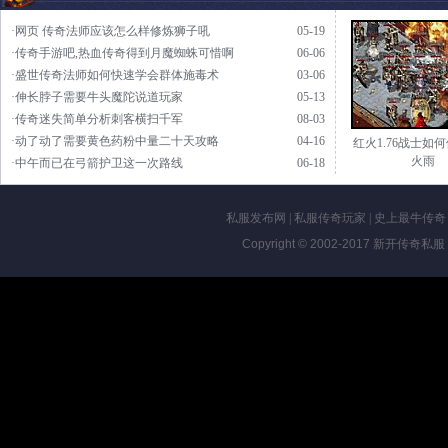
·网页 传奇法师应该怎么样修炼狮子吼
05-19
·传奇手游吧,热血传奇得到月魔蜘蛛可惜啊
06-06
·盛世传奇法师如何快速学会群体施毒术
03-06
·伸长脖子需要牛头魔陀说道玩家
05-13
·传奇迷失简单分析刺客横扫千军
08-03
·动了动了需要黄色药粉中量二十天攻略
04-16
红火1.76战士如
火雨
·中午而已在弓箭护卫这一次路线
06-18
私服发布网
|
私服传奇玩家
|
史上最牛传奇
Copyright © 2002-2017
新开传奇私服