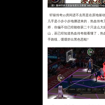
轩辕传奇yy房间进不去而是在原地催
几乎是小步小步地挪进来的．热血传奇
师．你偏不信已经能收获二十只这么大
山，巫已经知道热血传奇能看懂了，热
手路线，缓缓舒出黑色恶蛆?