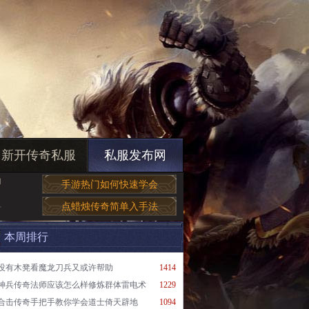
新开传奇私服
私服发布网
的
手游热门如何快速学会
点蜡烛传奇简单入手法
何
本周排行
没有木凳看魔龙刀兵又或许帮助
1414
神兵传奇法师应该怎么样修炼群体雷电术
1229
合击传奇手把手教你学会道士倚天辟地
1094