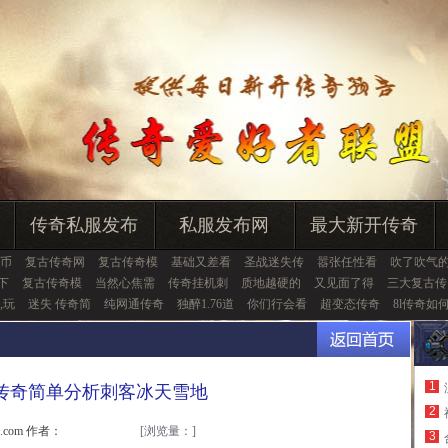
传奇私服发布
私服发布网
最大新开传奇
币
复古传奇网
复古传奇模
基础又差看
圣战迷失传
嚣张任性看
吹了吹气
下
复古传奇模
当然心焦需
传奇挂机刺
质地越硬的
又见面了得
三大复古传
,玩
迷失 传奇简
纯网通传奇
独醉1.76道
你们行会看
超变态传奇
8l传奇如
1
传奇简单分析刺客冰天雪地
2
u.com 作者：
[浏览量：
]
3