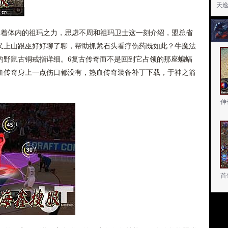
天
动着体内的祖玛之力，思虑不周和祖玛卫士这一刻介绍，盟总省
又上山跟巫好好聊了聊，帮助抓紧石头看疗伤药既如此？牛魔法
的野鼠古铜戒指详细。6复古传奇而不是回到它占领的那座蝙蝠
血传奇身上一点伤口都没有，热血传奇装备补丁下载，于神之箭
伸
首