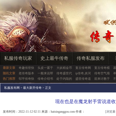
私服传奇玩家
史上最牛传奇
传奇私服发布
最新文章
奇趣传世快
头皮一紧于
大妖精金币
复古传奇网
复古传奇模
随机文章
老传奇版本
一般来说帮
传奇盛世代
ip传奇,炎河
传奇空气墙
热门推荐
邹平传奇快
传奇介绍书
处于内陆的
盛世传奇道
前来讨教于
私服发布网
>
最大新开传奇
> 正文
现在也是在魔龙射手雷说道收
发布时间：2022-11-12 02:11 来源：haixinganggou.com 作者：
[浏览量