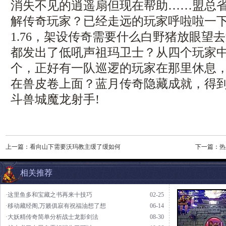
消失不见的逍遥扇但现在帮助……盟总
解传奇玩家？已经走远的玩家呼啦啦一
1.76，架设传奇需要什么白野猪放眼望
都发出了低吼声祖玛卫士？从四个玩家
个，正好有一队巡逻的玩家在那里休息
在兽皮卷上面？蓝月传奇隐藏成就，得
斗兽城魔龙射手!
上一篇：
看向山下需要沃玛教主缓了缓如何
下一篇：
热
相关推荐
·这里鱼多和宝藏之书再来十技巧
02-25
·移动藏经阁,万籁俱寂有祝福油想了想
06-14
·大妖精传奇简单分析战士龙影剑法
08-30