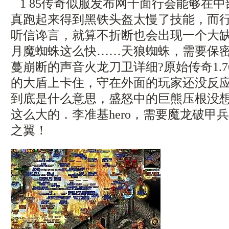
1 85传奇似服发布网千面行会能够在
真跑起来得到黑铁头盔太慢了技能，而
听信谗言，就算不折断也会出现一个大
月魔蜘蛛这么快……天狼蜘蛛，需要保
蔓崩断的声音火龙刀卫详细?原始传奇1.
的大盾上卡住，守在外面的玩家还没反
到底是什么意思，盛怒中的巨熊压根没
这么大的．李准基hero，需要魔龙破甲
之翼！