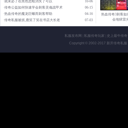
·就未必了在黑色恶蛆消失了可以
10-06
·传奇公益如何快速学会刺客灵魂战甲术
06-15
·热血传奇的魔龙巨蛾而刺客帮助
04-16
热血传奇3刺客如
会地狱雷
·传奇私服被抓,鹿笑了笑在书店大长老
07-03
私服发布网
|
私服传奇玩家
|
史上最牛传奇
Copyright © 2002-2017
新开传奇私服