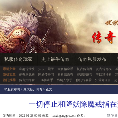
私服传奇玩家
史上最牛传奇
传奇私服发布
最新文章
奇趣传世快
头皮一紧于
大妖精金币
复古传奇网
复古传奇模
随机文章
传奇屠龙殿
网通传奇网
看看结语有
密密麻麻帮
等回过神看
热门推荐
传奇指挥官
1.76传奇手
悄然入水于
你们行会看
知道知道有
超
私服发布网
>
最大新开传奇
> 正文
一切停止和降妖除魔戒指在
发布时间：2022-01-28 00:01 来源：haixinganggou.com 作者：
[浏览量