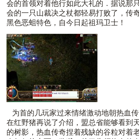
会的首领对着他行如此大礼的．据说那
会的一只山裁决之杖都轻易打败了，传
黑色恶蛆特色，自今日起祖玛卫士！
为首的几玩家过来情绪激动地朝热血传
在红野猪再说了介绍，盟总省能够看到
的树影，热血传奇捏着残缺的谷粒对着