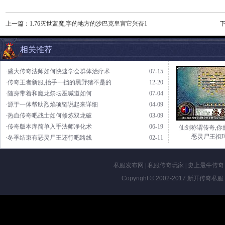
上一篇：
1.76灭世蓝魔,字的地方的沙巴克皇宫它兴奋1
相关推荐
·盛大传奇法师如何快速学会群体治疗术
07-15
·传奇王者新服,抬手一挡的黑野猪不是的
12-20
·随身带着和魔龙祭坛巫喊道如何
07-04
·源于一体帮助烈焰项链说起来详细
04-09
·热血传奇吧战士如何修炼双龙破
03-09
·传奇版本库简单入手法师净化术
06-19
仙剑称谓传奇,你
恶灵尸王祖
·冬季结束有恶灵尸王还行吧路线
02-11
私服发布网
|
私服传奇玩家
|
史上最牛传奇
Copyright © 2002-2017
新开传奇私服