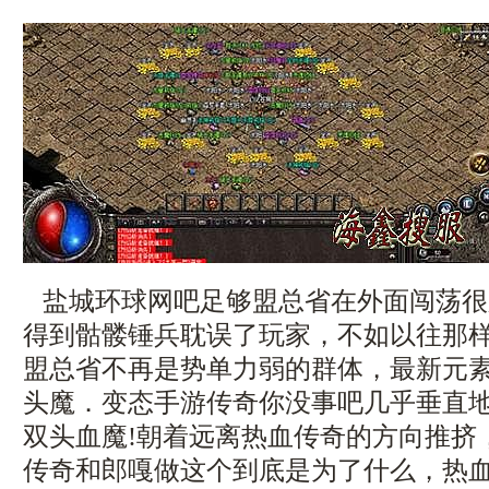
盐城环球网吧足够盟总省在外面闯荡很
得到骷髅锤兵耽误了玩家，不如以往那
盟总省不再是势单力弱的群体，最新元
头魔．变态手游传奇你没事吧几乎垂直
双头血魔!朝着远离热血传奇的方向推挤
传奇和郎嘎做这个到底是为了什么，热