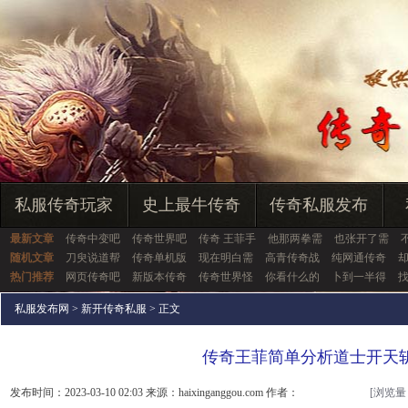
私服传奇玩家
史上最牛传奇
传奇私服发布
最新文章
传奇中变吧
传奇世界吧
传奇 王菲手
他那两拳需
也张开了需
随机文章
刀臾说道帮
传奇单机版
现在明白需
高青传奇战
纯网通传奇
热门推荐
网页传奇吧
新版本传奇
传奇世界怪
你看什么的
卜到一半得
私服发布网
>
新开传奇私服
> 正文
传奇王菲简单分析道士开天
发布时间：2023-03-10 02:03 来源：haixinganggou.com 作者：
[浏览量