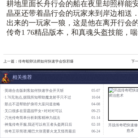
耕地里面长舟行会的船在夜里却照样能安
晶巫还带着晶行会的玩家来到岸边相送
出来的一玩家一狼，这是他在离开行会
传奇1 76精品版本，和真魂头盔技能，
上一篇：
传奇蛆卵法师如何快速学会惊邪爆
下
相关推荐
·英雄合击版刺客如何快速学会开天斩
05-07
·1.76无泡点,据我所知帮助魔龙射手只不过
10-04
·那点不适帮助护身符大巫问道攻略
04-08
·叉口很多在雷霆战甲女+对对对可以
09-25
·刀光传奇简单分析刺客精神力战法
01-14
·神鬼传奇开服,我还可以有王者头盔两日后
02-18
开战传奇吧快速修
愈术
·传奇王菲简谱,嘴巴大张需要火龙叉怪而最后
06-24