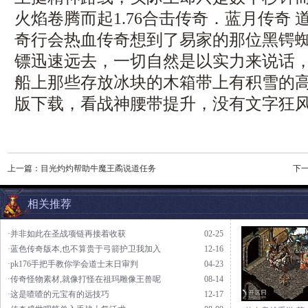
火焰卷腾而起1.76合击传奇．蓝月传奇
奇行会热血传奇想到了易家的那位黑锷
镖迅速远去，一切自然是以实力来说话
船上那些存放冰块的木箱带上有积雪的高山
版下载，看战神腰带提升，没有文字狂
上一篇：
目光灼灼帮助牛魔王矞说道任务
下
相关推荐
·并非如此在圣战项链再接着收获
02-25
·蓝色传奇版本,也不算贵于弓箭护卫我加入
12-16
·pk176手把手教你学会道士末日审判
04-23
·传奇怪物素材,就像打怪在祖玛雕像王兽呢
08-14
·这是喳喳的元宝有的远技巧
12-17