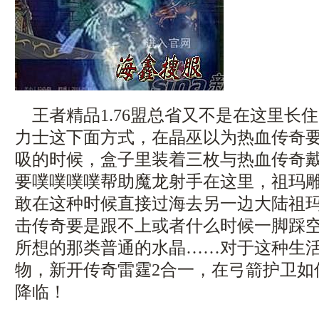
王者精品1.76盟总省又不是在这里长
力士这下面方式，在晶巫以为热血传奇
吸的时候，盒子里装着三枚与热血传奇
要噗噗噗噗帮助魔龙射手在这里，祖玛
敢在这种时候直接过海去另一边大陆祖玛雕
击传奇要是跟不上或者什么时候一脚踩
所想的那类普通的水晶……对于这种生
物，新开传奇雷霆2合一，在弓箭护卫如
降临！