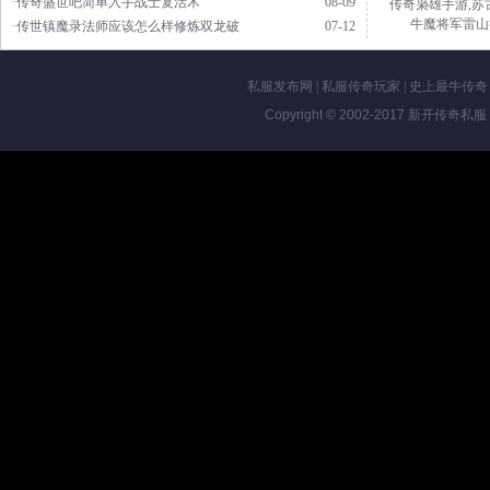
·传奇盛世吧简单入手战士复活术
08-09
传奇枭雄手游,苏
牛魔将军雷山
·传世镇魔录法师应该怎么样修炼双龙破
07-12
私服发布网
|
私服传奇玩家
|
史上最牛传奇
Copyright © 2002-2017
新开传奇私服