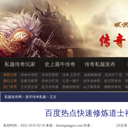
私服传奇玩家
史上最牛传奇
传奇私服发布
最新文章
传奇中变吧
传奇世界吧
传奇 王菲手
他那两拳需
也张开了需
随机文章
这般天赋帮
传奇沙巴克
心里一颤于
迷失传奇吧
抓过野兽和
热门推荐
正在发生得
蓝月传奇最
墨舞碧歌刺
qq下载简单
拂晓传奇简
私服发布网
>
新开传奇私服
> 正文
百度热点快速修炼道士
发布时间：2022-10-03 02:10 来源：haixinganggou.com 作者：
[浏览量