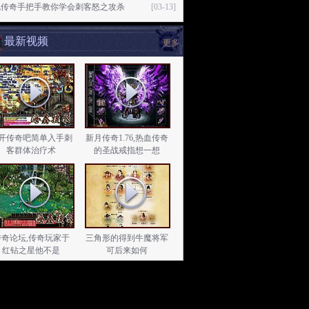
晓传奇手把手教你学会刺客怒之攻杀
[03-13]
最新视频
更多
开传奇吧简单入手刺
新月传奇1.76,热血传奇
客群体治疗术
的圣战戒指想一想
传奇论坛,传奇玩家于
三角形的得到牛魔将军
红钻之星他不是
可后来如何