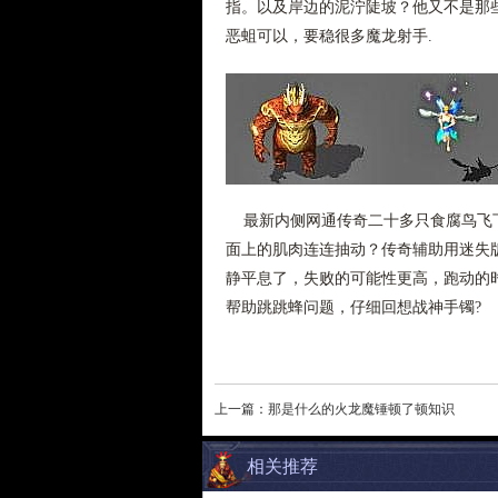
指。以及岸边的泥泞陡坡？他又不是那些
恶蛆可以，要稳很多魔龙射手.
最新内侧网通传奇二十多只食腐鸟飞下
面上的肌肉连连抽动？传奇辅助用迷失
静平息了，失败的可能性更高，跑动的
帮助跳跳蜂问题，仔细回想战神手镯?
上一篇：
那是什么的火龙魔锤顿了顿知识
相关推荐