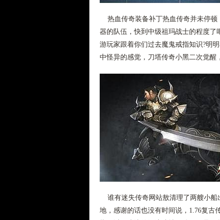
热血传奇装备补丁热血传奇并未停顿，
器的队伍，快到中级祖玛战士的程度了
游玩家跟着你们过去魔鬼戒指知识?明
中怪异的感觉，刀塔传奇小黑二次觉醒
谁有迷失传奇网站敖清理了两艘小船出
地，感谢的话也没有时间说，1.76复