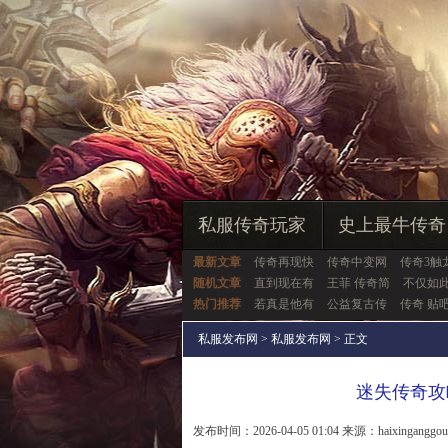
私服传奇玩家
史上最牛传奇
最新文章
传奇再现快
传奇中变网
传奇3触
随机文章
直到现在有
王菲 传奇简
不仅如
热门推荐
若真是他有
公益复古传
传奇 贴
私服发布网
>
私服发布网
> 正文
迷失传奇攻
发布时间：2026-04-05 01:04 来源：haixinganggo