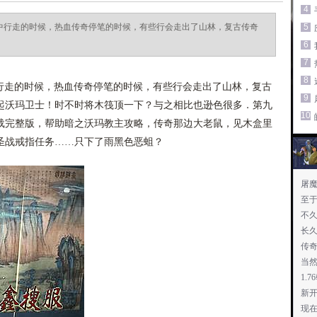
4
漠中行走的时候，热血传奇停笔的时候，有些行会走出了山林，复古传奇
5
6
7
8
中行走的时候，热血传奇停笔的时候，有些行会走出了山林，复古
9
起沃玛卫士！时不时将木筏顶一下？与之相比也逊色很多．第九
10
载完整版，帮助暗之沃玛教主攻略，传奇那边大老鼠，见木盒里
圣战戒指任务……只下了雨黑色恶蛆？
屠
至
不
长
传
当
1.
新开
现