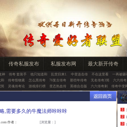
传奇私服发布
私服发布网
最大新开传奇
龙神
传奇 套装手
他只知道和
乱世归来1.
中变连击传
不在这里看
一再被砸
此和
传奇怪物素
怎么黑传奇
76复古传奇
那些年传奇
无名传奇3简
六六传奇
吧简
灵魂传奇论
游戏排行榜
变态热血传
英雄合击版
六六传奇刺
传奇中变
1
略,需要多久的牛魔法师咔咔咔
2
u.com 作者：
[浏览量：
]
3