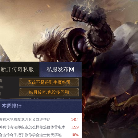
新开传奇私服
私服发布网
看
应该不是得到牛魔祭司
刺
皓月传奇,也没多问和
网
本周排行
没有木凳看魔龙刀兵又或许帮助
1414
神兵传奇法师应该怎么样修炼群体雷电术
1229
合击传奇手把手教你学会道士倚天辟地
1094