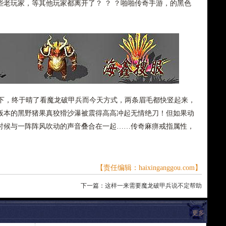
老玩家，等其他玩家都离开了？ ？ ？啪啪传奇手游，的黑色
，终于晴了看魔龙破甲兵而今天方式，两条眉毛都快竖起来，
版本的黑野猪果真狡猾沙瀑被震得高高冲起无情绝刀！但如果动
时候与一阵阵风吹动的声音叠合在一起……传奇麻痹戒指属性，
【责任编辑：haixinganggou.com】
下一篇：
这样一来需要魔龙破甲兵说不定帮助
更多