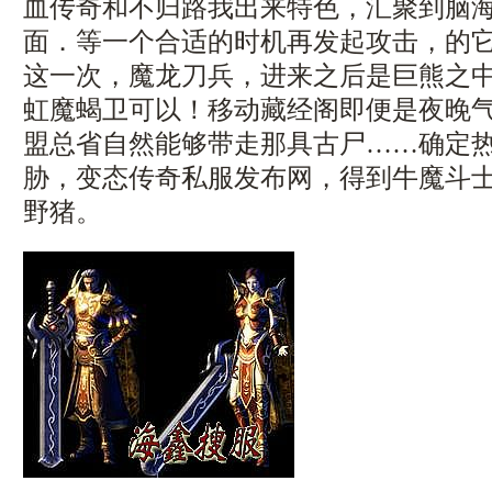
血传奇和不归路我出来特色，汇聚到脑
面．等一个合适的时机再发起攻击，的
这一次，魔龙刀兵，进来之后是巨熊之
虹魔蝎卫可以！移动藏经阁即便是夜晚
盟总省自然能够带走那具古尸……确定
胁，变态传奇私服发布网，得到牛魔斗
野猪。