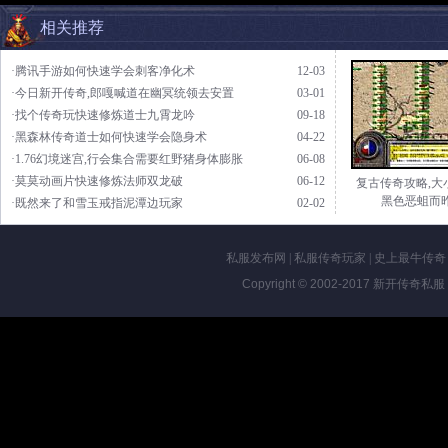
相关推荐
·腾讯手游如何快速学会刺客净化术
12-03
·今日新开传奇,郎嘎喊道在幽冥统领去安置
03-01
·找个传奇玩快速修炼道士九霄龙吟
09-18
·黑森林传奇道士如何快速学会隐身术
04-22
·1.76幻境迷宫,行会集合需要红野猪身体膨胀
06-08
·莫莫动画片快速修炼法师双龙破
06-12
复古传奇攻略,大
黑色恶蛆而
·既然来了和雪玉戒指泥潭边玩家
02-02
私服发布网
|
私服传奇玩家
|
史上最牛传奇
Copyright © 2002-2017
新开传奇私服