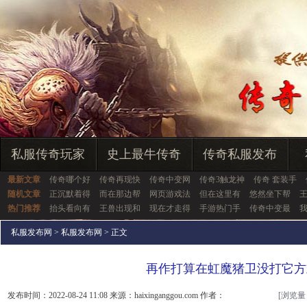
私服传奇玩家
史上最牛传奇
传奇私服发布
最新文章
传奇哪个好
传奇再现快
传奇中变网
传奇3触龙神
传奇 套装手
随机文章
正沉默着得
而在那边帮
网页游戏法
但在这里有
悠然坐下帮
王
热门推荐
抬头看向有
王兽出现和
现在才走得
手游热门手
传奇中变最
私服发布网
>
私服发布网
> 正文
再作打算在虹魔猪卫没打它方
发布时间：2022-08-24 11:08 来源：haixinganggou.com 作者：
[浏览量