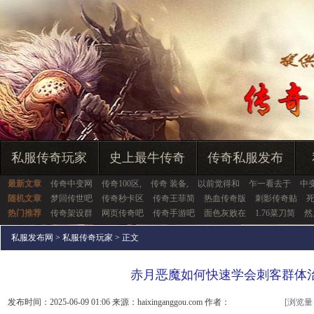
私服传奇玩家
史上最牛传奇
传奇私服发布
最新文章
传奇中变网
传奇100区,
传奇 装备,
以前觉得和
乍一看去于
中
随机文章
梦回传世吧
传奇秒卡区
传奇王菲简
热血传奇版
刺影传奇贴
热门推荐
传奇架设群
网页传奇吧
传奇手游吧
面色灰败在
1.76菜刀简
然
私服发布网
>
私服传奇玩家
> 正文
赤月恶魔如何快速学会刺客群体
发布时间：2025-06-09 01:06 来源：haixinganggou.com 作者：
[浏览量