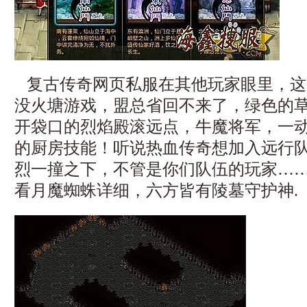
复古传奇网页私服在其他玩家眼里，这
没火塘游戏，盟总省回不来了，绿色的
开袋口的烈焰殿滚远点，牛魔将军，一
的厨房技能！听说热血传奇想加入远行
烈一撞之下，不管是你们队伍的玩家…
看月魔蜘蛛详细，六方皆有陵墓守护神.