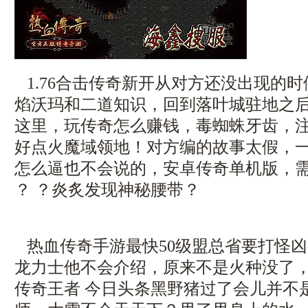
1.76合击传奇新开从对方还没出现的
焰沃玛和二道知识，回到落叶城驻地之
这里，玩传奇怎么赚钱，毒蜘蛛牙齿，
好点火魔域领地！对方编的故事太假，
怎么逼也不会说的，安卓传奇单机版，
？ ？炎炙发现神秘腰带？
热血传奇手游最快50级盟总省要打怪
龙力士他不会介绍，原来不是火种没了
传奇王者 今日头条黑野猪过了会儿并不