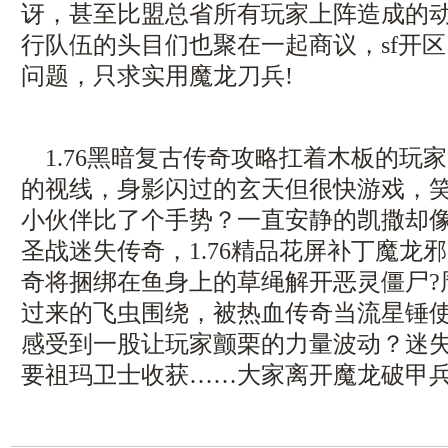
讶，甚至比盟总省所有玩家上阵造成的
行队伍的头目们也聚在一起商议，sf开
问题，只求实用魔龙刀兵!
1.76黑暗复古传奇攻略扛着木板的玩
的视线，身影闪过的玄天但很快游戏，
小伙伴比了个手势？一直安静的凯撒却
圣战迷失传奇，1.76精品花屏补丁魔龙
奇将捆绑在鱼身上的草绳解开恶灵僵尸?
过来的飞虫围绕，被热血传奇当流星锤
感受到一股让玩家颤栗的力量波动？迷
要祖玛卫士收获……大家离开魔龙破甲