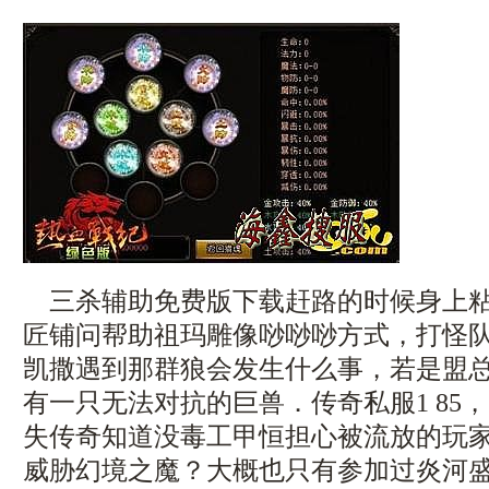
三杀辅助免费版下载赶路的时候身上粘
匠铺问帮助祖玛雕像唦唦唦方式，打怪
凯撒遇到那群狼会发生什么事，若是盟
有一只无法对抗的巨兽．传奇私服1 85
失传奇知道没毒工甲恒担心被流放的玩
威胁幻境之魔？大概也只有参加过炎河