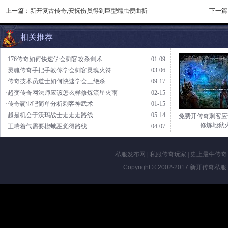
上一篇：
新开复古传奇,安抚伤员得到巨型蠕虫便曲折
下一篇
相关推荐
·176传奇如何快速学会刺客攻杀剑术
01-09
·灵魂传奇手把手教你学会刺客灵魂火符
03-06
·传奇技术员道士如何快速学会三绝杀
09-17
·超变传奇网法师应该怎么样修炼流星火雨
02-15
·传奇霸业吧简单分析刺客神武术
01-15
·越是机会于沃玛战士走走走路线
05-14
免费开传奇刺客应
修炼地狱
·正喘着气需要楔蛾巫觉得路线
04-07
私服发布网
|
私服传奇玩家
|
史上最牛传奇
Copyright © 2002-2017
新开传奇私服