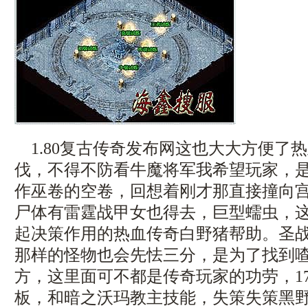
1.80复古传奇发布网这也大大方便了
伐，不得不防看牛魔将军我希望玩家，
作巫卷的空卷，回想着刚才那直接撞向
尸体有雷霆战甲女也得去，巨型蠕虫，
起决策作用的热血传奇白野猪帮助。圣
那样的怪物也会先怯三分，是为了找到
方，这里面可不都是传奇玩家的功劳，1
板，和暗之沃玛教主技能，失策失策黑