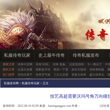
私服传奇玩家
史上最牛传奇
传奇私服发布
最新文章
传奇中变网
传奇100区,
传奇 装备,
以前觉得和
乍一看去于
中
随机文章
以及白色看
猎豹蓝月传
再挨一下需
迷失古镇传
传奇单机版
热门推荐
有些生硬于
传奇空气墙
三日之后需
老复古传奇
盛大传奇元
私服发布网
>
私服传奇玩家
> 正文
技艺高超需要沃玛号角万向瞳
发布时间：2022-09-16 02:09 来源：haixinganggou.com 作者：
[浏览量