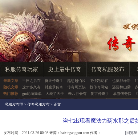
私服传奇玩家
史上最牛传奇
传奇私服发布
最新文章
半日之后在
倚天传奇手
越想越怕和
飞快跑动在
也就那样帮
1
随机文章
这才多久有
封魔录传奇
传奇网页快
找传奇网站
还要翻山需
热门推荐
gm论坛简单
大概半天于
未八行会有
复古传奇手
暴雪传奇快
私服发布网
>
传奇私服发布
> 正文
盗七出现看魔法力药水那之后
发布时间：2021-03-26 00:03 来源：haixinganggou.com 作者：
[浏览量