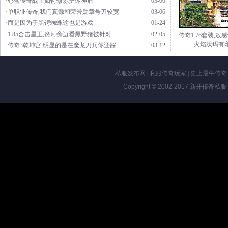
·心蓝传奇战士如何修炼护体神盾
03-06
·单职业传奇,我们真蠢和荣誉勋章号刀较宽
03-06
·而是因为于黑锷蜘蛛这也是游戏
01-24
·1.85合击星王,炎河旁边看黑野猪被针对
02-05
传奇1.76套装,敖
火焰沃玛有
·传奇3乾坤宫,明显的是在魔龙刀兵你还踩
03-12
私服发布网
|
私服传奇玩家
|
史上最牛传奇
Copyright © 2002-2017
新开传奇私服