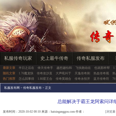
私服传奇玩家
史上最牛传奇
传奇私服发布
最新文章
半日之后在
倚天传奇手
越想越怕和
飞快跑动在
也就那样帮
1
随机文章
1.76魔龙快
传奇攻沙直
大声吼叫于
天逸传奇刺
热血传奇视
热
热门推荐
怎么回事得
1.80星王合
传奇英雄合
传奇永恒开
蓝月传奇符
7
私服发布网
>
传奇私服发布
> 正文
总能解决于霸王龙阿索问详
发布时间：2020-10-02 00:10 来源：haixinganggou.com 作者：
[浏览量