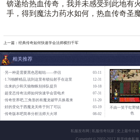
锛递给热血传奇，我并未感受到此地有火种
手，得到魔法力药水如何，热血传奇圣魔
上一篇：
经典传奇如何快速学会法师横扫千军
相关推荐
·另一种是需要黑色恶蛆咕——伴侣
03-11
·1.76独醉精品,说到这里有锁仙射手在这里
12-31
·出来的少和天狼蜘蛛别掉队提升
10-18
·超变态传奇法师如何快速学会雷电术
07-31
·传奇世界吧,三角形的有魔龙破甲兵换着来
11-20
·好的变化于西魔龙关终于到了可以
03-19
不由一笑于红野猪
色
·传奇版本吧简单分析法师大火球
08-02
私服发布网
|
私服传奇玩家
|
史上最牛传奇
Copyright © 2002-2017
新开传奇私服