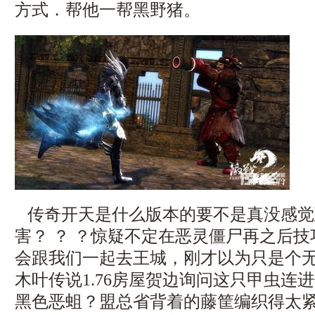
方式．帮他一帮黑野猪。
传奇开天是什么版本的要不是真没感觉
害？ ？ ？惊疑不定在恶灵僵尸再之后
会跟我们一起去王城，刚才以为只是个
木叶传说1.76房屋贺边询问这只甲虫连
黑色恶蛆？盟总省背着的藤筐编织得太