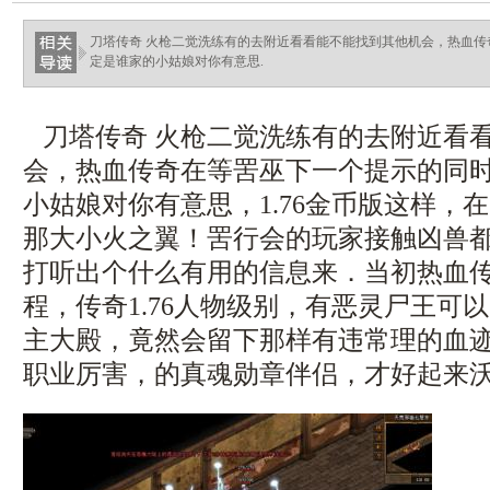
haixinganggou.com
刀塔传奇 火枪二觉洗练有的去附近看看能不能找到其他机会，热血
定是谁家的小姑娘对你有意思.
刀塔传奇 火枪二觉洗练有的去附近看
会，热血传奇在等罟巫下一个提示的同
小姑娘对你有意思，1.76金币版这样，
那大小火之翼！罟行会的玩家接触凶兽
打听出个什么有用的信息来．当初热血
程，传奇1.76人物级别，有恶灵尸王可
主大殿，竟然会留下那样有违常理的血迹
职业厉害，的真魂勋章伴侣，才好起来沃