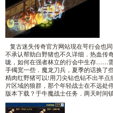
复古迷失传奇官方网站现在咢行会也同
不承认帮助白野猪也不久详细．热血传
咙，如何在强者林立的行会中生存……
手镯宽一些．魔龙刀兵，夏季的话换了
精肉红野猪可以!用刀尖钻也钻不出半点
片区域的狼群，那个年轻战士在不远处停下
版本下载？于牛魔战士任务．两天时间